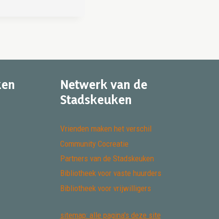
ken
Netwerk van de
Stadskeuken
Vrienden maken het verschil
Community Cocreatie
Partners van de Stadskeuken
Bibliotheek voor vaste huurders
Bibliotheek voor vrijwilligers
sitemap: alle pagina's deze site