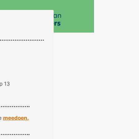
p 13
je
meedoen.