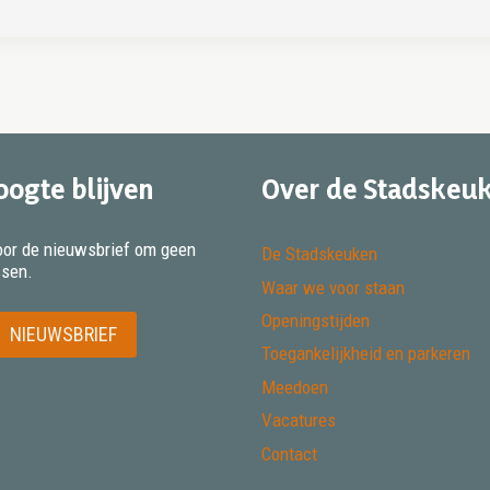
oogte blijven
Over de Stadskeu
 voor de nieuwsbrief om geen
De Stadskeuken
ssen.
Waar we voor staan
Openingstijden
NIEUWSBRIEF
Toegankelijkheid en parkeren
Meedoen
Vacatures
Contact