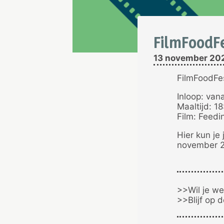
FilmFoodF
13 november 20
FilmFoodFe
Inloop: van
Maaltijd: 1
Film: Feed
Hier kun je
november 2
>>Wil je we
>>Blijf op 