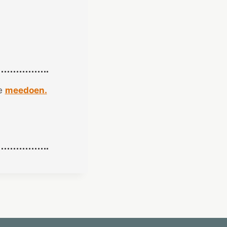
je
meedoen.