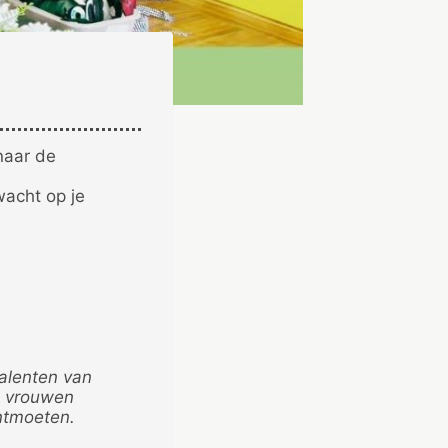
naar de
wacht op je
talenten van
n vrouwen
ntmoeten.