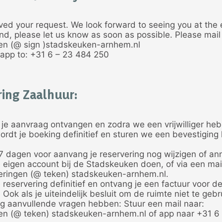
ved your request. We look forward to seeing you at the e
nd, please let us know as soon as possible. Please mail 
en (@ sign )stadskeuken-arnhem.nl
app to: +31 6 – 23 484 250
ring Z
aalhuur:
e aanvraag ontvangen en zodra we een vrijwilliger he
ordt je boeking definitief en sturen we een bevestiging 
 7 dagen voor aanvang je reservering nog wijzigen of an
je eigen account bij de Stadskeuken doen, of via een mai
eringen (@ teken) stadskeuken-arnhem.nl.
e reservering definitief en ontvang je een factuur voor d
 Ook als je uiteindelijk besluit om de ruimte niet te gebr
g aanvullende vragen hebben: Stuur een mail naar:
en (@ teken) stadskeuken-arnhem.nl of app naar +31 6