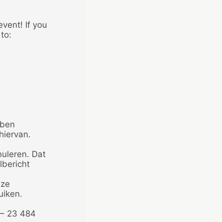
vent! If you
to:
bben
hiervan.
nuleren. Dat
lbericht
eze
uiken.
 – 23 484