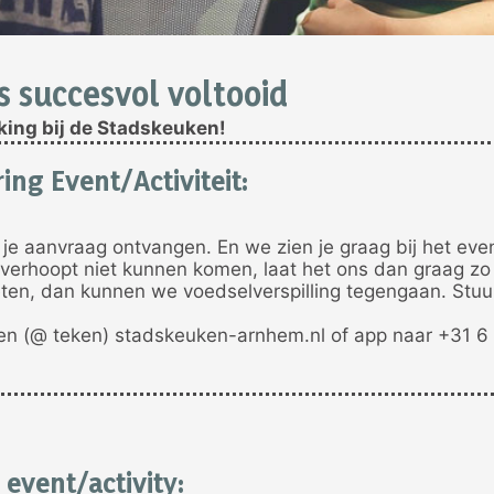
s succesvol voltooid
king bij de Stadskeuken!
ing Event/Activiteit
:
e aanvraag ontvangen. En we zien je graag bij het ev
verhoopt niet kunnen komen, laat het ons dan graag zo
ten, dan kunnen we voedselverspilling tegengaan. Stuu
en (@ teken) stadskeuken-arnhem.nl of app naar +31 6
event/activity: