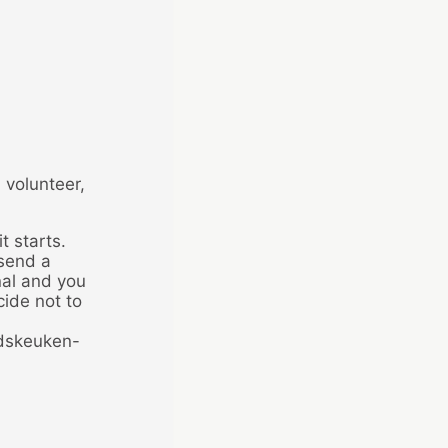
volunteer,
t starts.
send a
nal and you
cide not to
adskeuken-