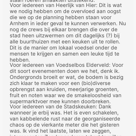
staan roeren smaakten uitstekend.
Voor iedereen van Heerlijk van Hier: Dit is wat
we nodig hebben om de overvloed aan oogst
die we op de planning hebben staan voor
Arnhem in ieder geval te kunnen verwerken. Nu
nog de crews bij elkaar brengen die over de
stad heen uitzwermen om dit dagelijks (?) bij
alle buurthuizen met een keuken uit te rollen.
Dit is de manier om lokaal voedsel onder de
mensen te krijgen en samen een leuke tijd te
hebben.
Voor iedereen van Voedselbos Elderveld: Voor
dit soort evenementen doen we het, denk ik.
Ondergronds broeit er wat, de bodem is bezig
zich klaar te maken voor een (bio)diverse
opbrengst aan kruiden, meerjarige groenten,
fruit en noten waar we de smakeloosheid van
supermarktvoer mee kunnen doorbreken.
Voor iedereen van de Stadskeuken: Dank
wanneer je erbij was. Het is even schakelen,
van kabbelende rust naar de georganiseerde
chaos op de vierkante meter die het gisteren
was. Ik vind het laatste, laten we zeggen,