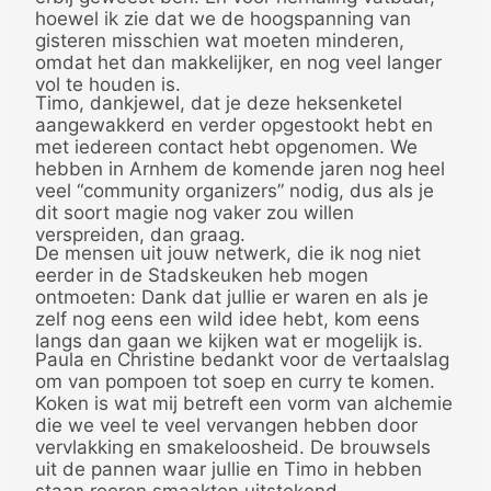
hoewel ik zie dat we de hoogspanning van
gisteren misschien wat moeten minderen,
omdat het dan makkelijker, en nog veel langer
vol te houden is.
Timo, dankjewel, dat je deze heksenketel
aangewakkerd en verder opgestookt hebt en
met iedereen contact hebt opgenomen. We
hebben in Arnhem de komende jaren nog heel
veel “community organizers” nodig, dus als je
dit soort magie nog vaker zou willen
verspreiden, dan graag.
De mensen uit jouw netwerk, die ik nog niet
eerder in de Stadskeuken heb mogen
ontmoeten: Dank dat jullie er waren en als je
zelf nog eens een wild idee hebt, kom eens
langs dan gaan we kijken wat er mogelijk is.
Paula en Christine bedankt voor de vertaalslag
om van pompoen tot soep en curry te komen.
Koken is wat mij betreft een vorm van alchemie
die we veel te veel vervangen hebben door
vervlakking en smakeloosheid. De brouwsels
uit de pannen waar jullie en Timo in hebben