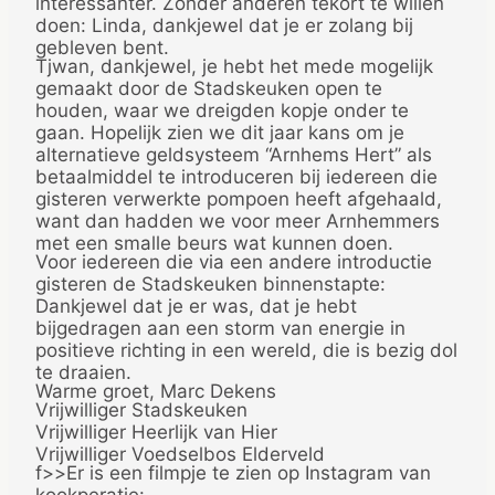
interessanter. Zonder anderen tekort te willen
doen: Linda, dankjewel dat je er zolang bij
gebleven bent.
Tjwan, dankjewel, je hebt het mede mogelijk
gemaakt door de Stadskeuken open te
houden, waar we dreigden kopje onder te
gaan. Hopelijk zien we dit jaar kans om je
alternatieve geldsysteem “Arnhems Hert” als
betaalmiddel te introduceren bij iedereen die
gisteren verwerkte pompoen heeft afgehaald,
want dan hadden we voor meer Arnhemmers
met een smalle beurs wat kunnen doen.
Voor iedereen die via een andere introductie
gisteren de Stadskeuken binnenstapte:
Dankjewel dat je er was, dat je hebt
bijgedragen aan een storm van energie in
positieve richting in een wereld, die is bezig dol
te draaien.
Warme groet, Marc Dekens
Vrijwilliger Stadskeuken
Vrijwilliger Heerlijk van Hier
Vrijwilliger Voedselbos Elderveld
f>>Er is een filmpje te zien op Instagram van